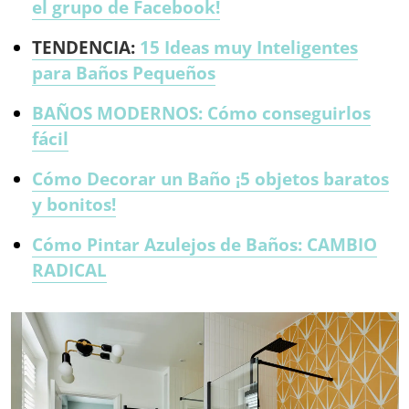
el grupo de Facebook!
TENDENCIA:
15 Ideas muy Inteligentes
para Baños Pequeños
BAÑOS MODERNOS: Cómo conseguirlos
fácil
Cómo Decorar un Baño ¡5 objetos baratos
y bonitos!
Cómo Pintar Azulejos de Baños: CAMBIO
RADICAL