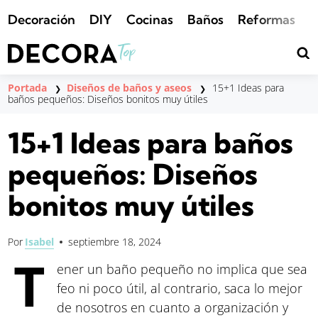
Saltar
Decoración
DIY
Cocinas
Baños
Reformas
al
contenido
Portada
Diseños de baños y aseos
15+1 Ideas para
❯
❯
baños pequeños: Diseños bonitos muy útiles
15+1 Ideas para baños
pequeños: Diseños
bonitos muy útiles
Por
Isabel
septiembre 18, 2024
T
ener un baño pequeño no implica que sea
feo ni poco útil, al contrario, saca lo mejor
de nosotros en cuanto a organización y